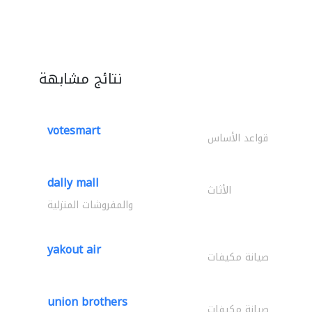
نتائج مشابهة
votesmart
قواعد الأساس
dally mall
الأثاث
والمفروشات المنزلية
yakout air
صيانة مكيفات
union brothers
صيانة مكيفات