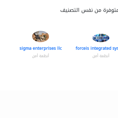
متوفرة من نفس التصنيف
sigma enterprises llc
forceis integrated s
أنظمة أمن
أنظمة أمن