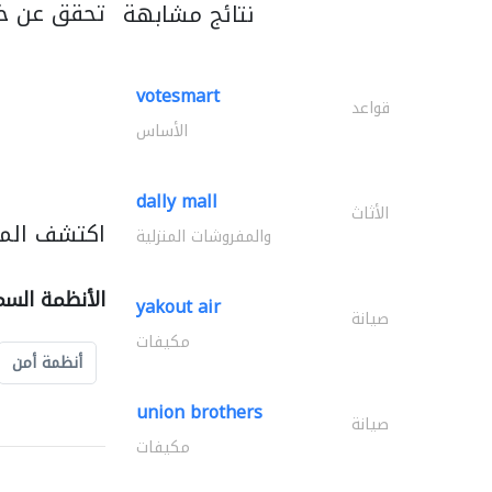
تحقق عن خ
نتائج مشابهة
votesmart
قواعد
الأساس
dally mall
الأثاث
اكتشف المز
والمفروشات المنزلية
الأنظمة السم
yakout air
صيانة
مكيفات
أنظمة أمن
union brothers
صيانة
مكيفات