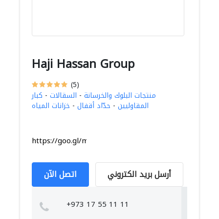
Haji Hassan Group
(5)
منتجات البلوك والخرسانة
-
السقالات
-
كبار
المقاوليين
-
حدّاد أقفال
-
خزانات المياه
https://goo.gl/maps/nm2mvBLWLtxvuTnf8
أرسل بريد الكتروني
اتصل الآن
+973 17 55 11 11