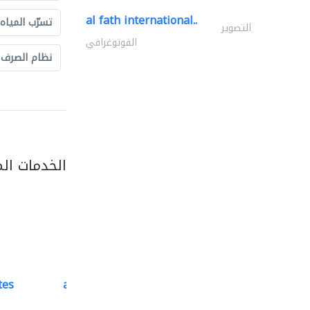
al fath international..
تسرّب المياه
التصوير
الفوتوغرافي
نظام الصرف
الخدمات ال
tes
accurate bldh cont..
كبار المقاوليين