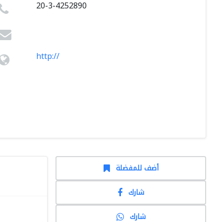
20-3-4252890
http://
أضف للمفضلة
شارك
شارك