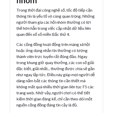
nhóm
Trong thời đại công nghệ số, tốc độ tiếp cận
thông tin là yếu tố vô cùng quan trọng. Những
người tham gia các hội nhóm thường có lợi
thế hơn hẳn trong việc cập nhật dữ liệu liên
quan đến xổ số miền Bắc thứ 4.
Các cộng đồng hoạt động trên mạng xã hội
hoặc ứng dụng nhắn tin thường có lượng
thành viên trực tuyến rất đông đảo. Ngay
trong khung giờ quay thưởng, các con số giải
đặc biệt, giải nhất... thường được chia sẻ gần
như ngay lập tức. Điều này giúp mọi người dễ
dàng nắm bắt các thông tin cần thiết mà
không mất quá nhiều thời gian liên tục F5 các
trang web. Nhờ vậy, người chơi có thể tiết
kiệm thời gian đáng kể, chỉ cần theo dõi một
nguồn cộng đồng đáng tin cậy là đủ.