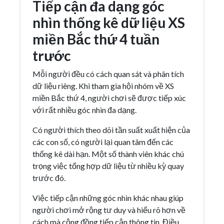
Tiếp cận đa dạng góc
nhìn thống kê dữ liệu XS
miền Bắc thứ 4 tuần
trước
Mỗi người đều có cách quan sát và phân tích
dữ liệu riêng. Khi tham gia hội nhóm về XS
miền Bắc thứ 4, người chơi sẽ được tiếp xúc
với rất nhiều góc nhìn đa dạng.
Có người thích theo dõi tần suất xuất hiện của
các con số, có người lại quan tâm đến các
thống kê dài hạn. Một số thành viên khác chú
trọng việc tổng hợp dữ liệu từ nhiều kỳ quay
trước đó.
Việc tiếp cận những góc nhìn khác nhau giúp
người chơi mở rộng tư duy và hiểu rõ hơn về
cách mà cộng đồng tiếp cận thông tin. Điều