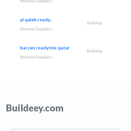
Material Suppliers
al qalah ready..
Building
Material Suppliers
barzan readymix qatar
Building
Material Suppliers
Buildeey.com