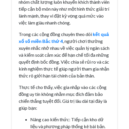
nhóm chất lượng luôn khuyến khích thành viên
tiếp cận bộ môn này như một hình thức giải trí
lành mạnh, thay vì đặt kỳ vọng quá mức vào
việc làm giàu nhanh chóng.
Trong các cộng đồng chuyên theo dõi
kết quả
xổ số miền Bắc thứ 4
, người chơi thường
xuyên nhắc nhở nhau về việc quản lý ngân sách
và kiểm soát cảm xúc để hạn chế tối đa những
quyết định bốc đồng. Việc chia sẻ rủi ro và các
kinh nghiệm thực tế giúp người tham gia nhận
thức rõ giới hạn tài chính của bản thân.
Thực tế cho thấy, việc gia nhập vào các cộng
đồng uy tín không nhằm mục đích đảm bảo
chiến thắng tuyệt đối. Giá trị lâu dài tại đây là
giúp bạn:
Nâng cao kiến thức: Tiếp cận kho dữ
liệu và phương pháp thống kê bài bản.