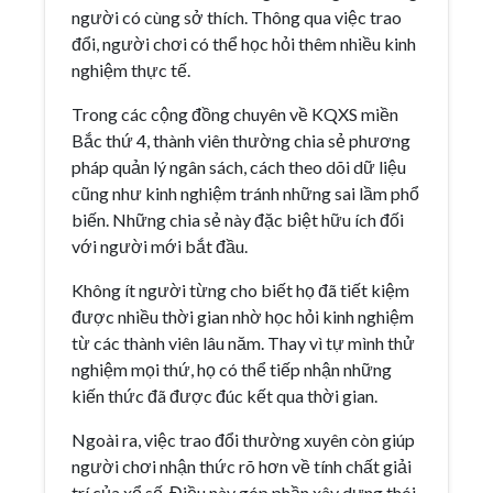
người có cùng sở thích. Thông qua việc trao
đổi, người chơi có thể học hỏi thêm nhiều kinh
nghiệm thực tế.
Trong các cộng đồng chuyên về KQXS miền
Bắc thứ 4, thành viên thường chia sẻ phương
pháp quản lý ngân sách, cách theo dõi dữ liệu
cũng như kinh nghiệm tránh những sai lầm phổ
biến. Những chia sẻ này đặc biệt hữu ích đối
với người mới bắt đầu.
Không ít người từng cho biết họ đã tiết kiệm
được nhiều thời gian nhờ học hỏi kinh nghiệm
từ các thành viên lâu năm. Thay vì tự mình thử
nghiệm mọi thứ, họ có thể tiếp nhận những
kiến thức đã được đúc kết qua thời gian.
Ngoài ra, việc trao đổi thường xuyên còn giúp
người chơi nhận thức rõ hơn về tính chất giải
trí của xổ số. Điều này góp phần xây dựng thói