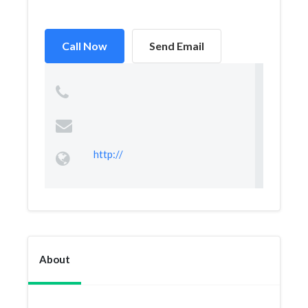
Call Now
Send Email
http://
About