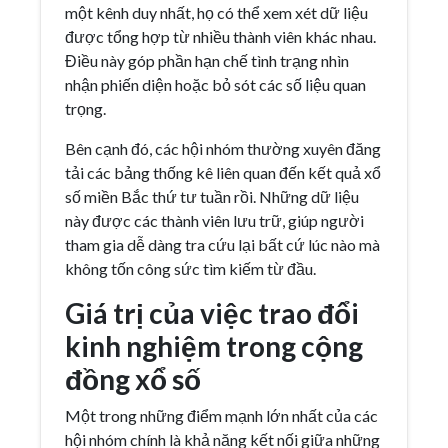
một kênh duy nhất, họ có thể xem xét dữ liệu
được tổng hợp từ nhiều thành viên khác nhau.
Điều này góp phần hạn chế tình trạng nhìn
nhận phiến diện hoặc bỏ sót các số liệu quan
trọng.
Bên cạnh đó, các hội nhóm thường xuyên đăng
tải các bảng thống kê liên quan đến kết quả xổ
số miền Bắc thứ tư tuần rồi. Những dữ liệu
này được các thành viên lưu trữ, giúp người
tham gia dễ dàng tra cứu lại bất cứ lúc nào mà
không tốn công sức tìm kiếm từ đầu.
Giá trị của việc trao đổi
kinh nghiệm trong cộng
đồng xổ số
Một trong những điểm mạnh lớn nhất của các
hội nhóm chính là khả năng kết nối giữa những