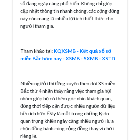
số đang ngày càng phổ biến. Không chỉ giúp
cập nhật thông tin nhanh chóng, các cộng đồng
này còn mang lại nhiều lợi ích thiết thực cho
người tham gia.
Tham khảo tại:
KQXSMB - Kết quả xổ số
miền Bắc hôm nay - XSMB - SXMB - XSTD
Nhiều người thường xuyên theo dõi XS miền
Bắc thứ 4 nhận thấy rằng việc tham gia hội
nhóm giúp họ có thêm góc nhìn khách quan,
đồng thời tiếp cận được nhiều nguồn dữ liệu
hữu ích hơn. Đây là một trong những lý do
quan trọng khiến ngày càng nhiều người lựa
chọn đồng hành cùng cộng đồng thay vì chơi
riêng lẻ.