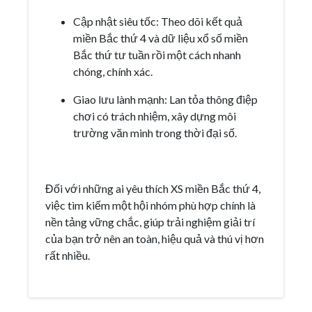
Cập nhật siêu tốc: Theo dõi kết quả
miền Bắc thứ 4 và dữ liệu xổ số miền
Bắc thứ tư tuần rồi một cách nhanh
chóng, chính xác.
Giao lưu lành mạnh: Lan tỏa thông điệp
chơi có trách nhiệm, xây dựng môi
trường văn minh trong thời đại số.
Đối với những ai yêu thích XS miền Bắc thứ 4,
việc tìm kiếm một hội nhóm phù hợp chính là
nền tảng vững chắc, giúp trải nghiệm giải trí
của bạn trở nên an toàn, hiệu quả và thú vị hơn
rất nhiều.