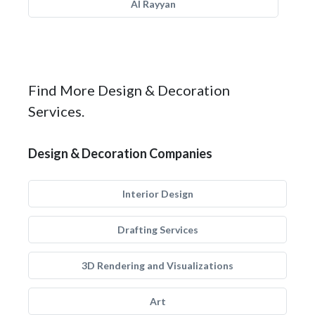
Al Rayyan
Find More Design & Decoration
Services.
Design & Decoration Companies
Interior Design
Drafting Services
3D Rendering and Visualizations
Art