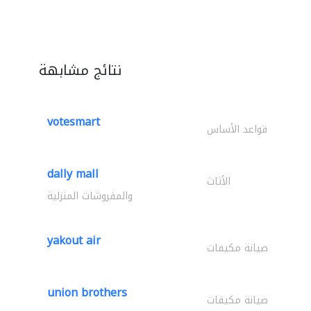
نتائج مشابهة
votesmart
قواعد الأساس
dally mall
الأثاث
والمفروشات المنزلية
yakout air
صيانة مكيفات
union brothers
صيانة مكيفات