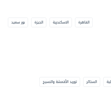
القاهرة
الاسكندرية
الجيزة
بور سعيد
لية
الستائر
توريد الأقمشة والنسيج