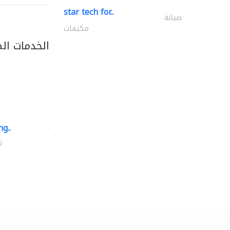
star tech for..
صيانة
مكيفات
الخدمات ال
g..
chrysels decore llc
توريد الأقمشة والنسيج
ت