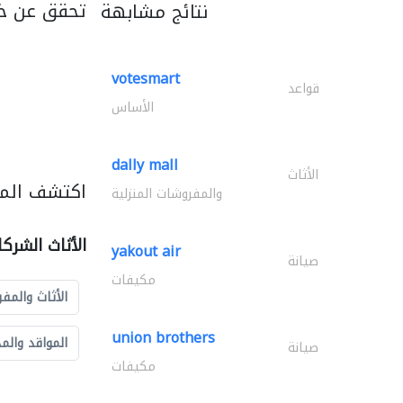
تحقق عن خ
نتائج مشابهة
votesmart
قواعد
الأساس
dally mall
الأثاث
اكتشف المزي
والمفروشات المنزلية
الأثاث الشرك
yakout air
صيانة
مكيفات
الأثاث والمفر
union brothers
المواقد والم
صيانة
مكيفات