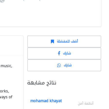
أضف للمفضلة
شارك
شارك
 music,
نتائج مشابهة
orks,
ways of
mohamad khayat
أنظمة أمن