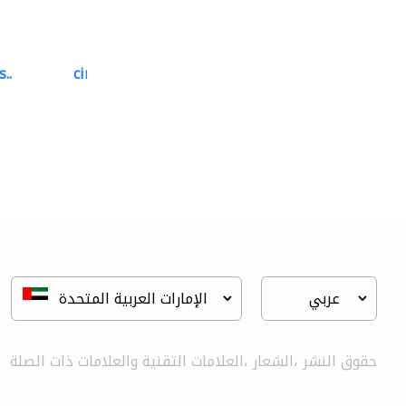
..
cinmar lighting house
أتمتة المنازل
حقوق النشر ،الشعار ،العلامات التقنية والعلامات ذات الصلة