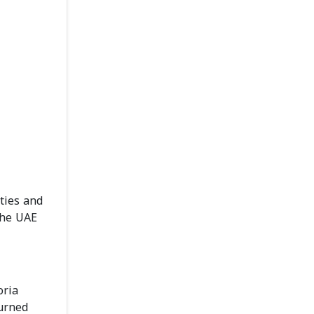
ties and
the UAE
oria
turned