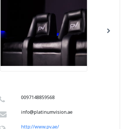
0097148859568
info@platinumvision.ae
http://www.pv.ae/