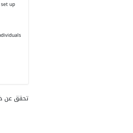
 set up
ndividuals
تحقق عن خد