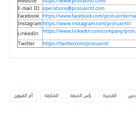
Website:
https://www.proluxintl.com/
E-mail ID:
operations@proluxintl.com
Facebook:
https://www.facebook.com/proluxinterna
Instagram:
https://www.instagram.com/proluxintl/
https://www.linkedin.com/company/prol
LinkedIn:
Twitter
https://twitter.com/proluxintl
دبي
الفجيرة
رأس الخيمة
الشارقة
أم القيوين