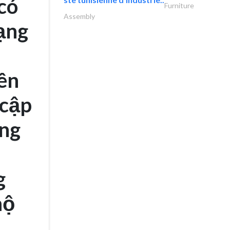
có
Furniture
Assembly
hạng
Bên
 cập
ợng
.
g
mộ