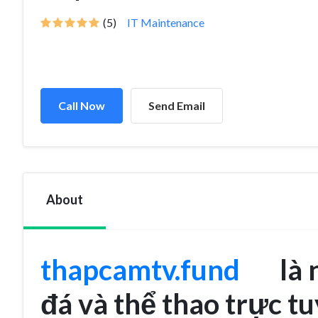
(5)
IT Maintenance
Call Now
Send Email
About
thapcamtv.fund
là nề
đá và thể thao trực 