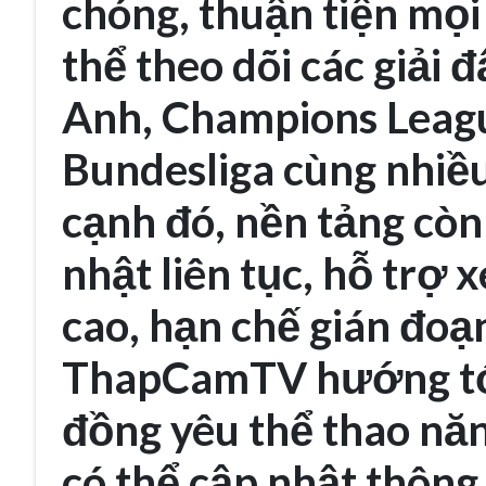
chóng, thuận tiện mọi
thể theo dõi các giải
Anh, Champions League
Bundesliga cùng nhiều
cạnh đó, nền tảng còn
nhật liên tục, hỗ trợ 
cao, hạn chế gián đoạn
ThapCamTV hướng tới
đồng yêu thể thao nă
có thể cập nhật thông