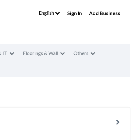
English
Sign In
Add Business
& IT
Floorings & Wall
Others