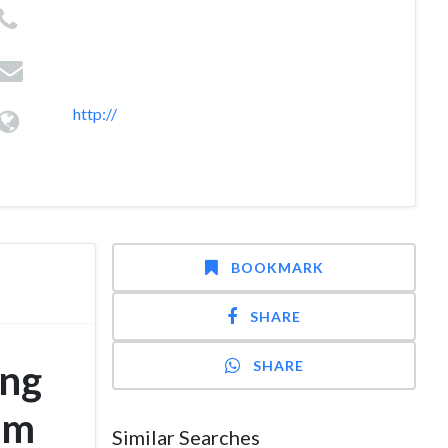
http://
BOOKMARK
SHARE
óng
SHARE
âm
Similar Searches