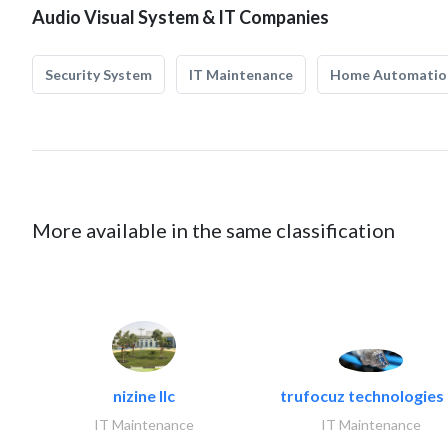
Audio Visual System & IT Companies
Security System
IT Maintenance
Home Automatio
More available in the same classification
nizine llc
trufocuz technologies l
IT Maintenance
IT Maintenance