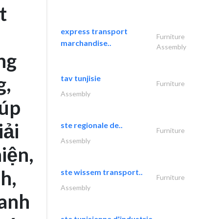
t
express transport
Furniture
marchandise..
Assembly
ng
g,
tav tunjisie
Furniture
Assembly
iúp
iải
ste regionale de..
Furniture
Assembly
hiện,
h,
ste wissem transport..
Furniture
Assembly
hanh
ste tunisienne d'industrie..