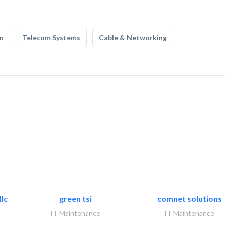
n
Telecom Systems
Cable & Networking
lc
green tsi
comnet solutions
IT Maintenance
IT Maintenance