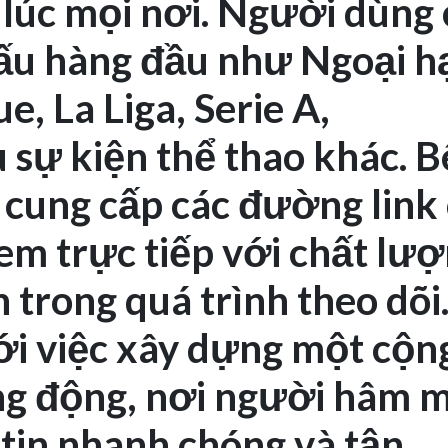
 lúc mọi nơi. Người dùng 
 đấu hàng đầu như Ngoại 
, La Liga, Serie A,
 sự kiện thể thao khác. 
 cung cấp các đường link
xem trực tiếp với chất lư
 trong quá trình theo dõi
 việc xây dựng một cộn
ng động, nơi người hâm 
 tin nhanh chóng và tận