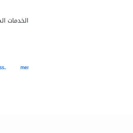
الخدمات ال
s..
mermaid digital printing..
خدمات الطباعة