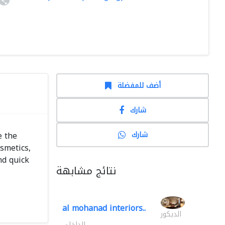
أضف للمفضلة
شارك
شارك
e the
smetics,
nd quick
نتائج مشابهة
al mohanad interiors..
الديكور
الداخلي