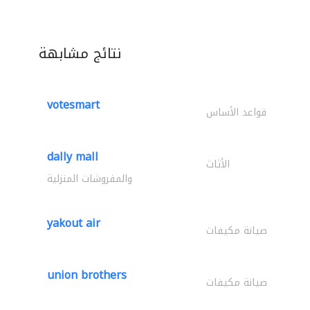
نتائج مشابهة
votesmart
قواعد الأساس
dally mall
الأثاث
والمفروشات المنزلية
yakout air
صيانة مكيفات
union brothers
صيانة مكيفات