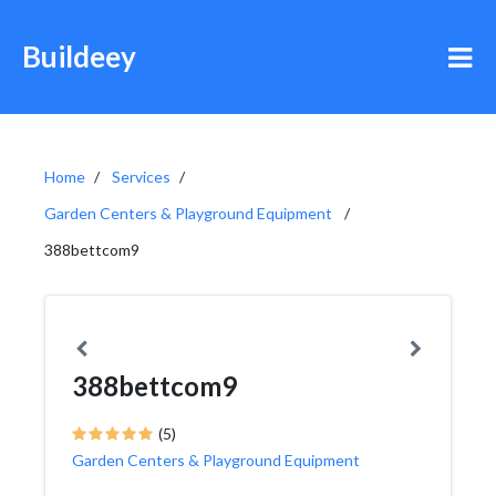
Buildeey
Home
Services
Garden Centers & Playground Equipment
388bettcom9
388bettcom9
(5)
Garden Centers & Playground Equipment