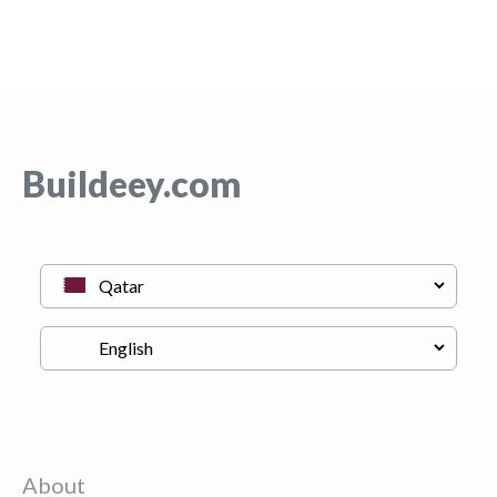
Buildeey.com
About