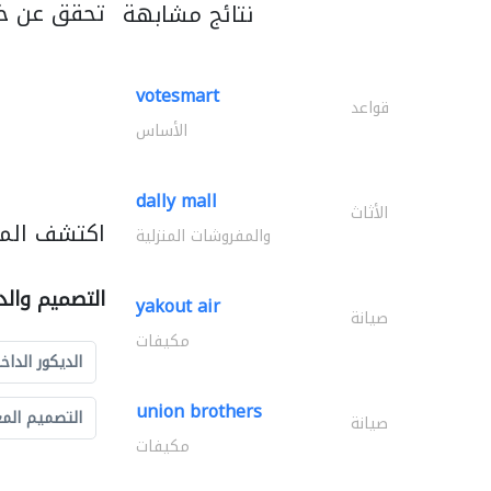
تحقق عن خ
نتائج مشابهة
votesmart
قواعد
الأساس
dally mall
الأثاث
اكتشف المز
والمفروشات المنزلية
التصميم والد
yakout air
صيانة
مكيفات
الديكور الداخ
union brothers
التصميم الم
صيانة
مكيفات