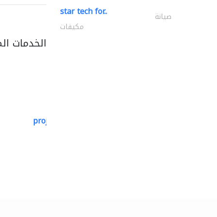
star tech for..
صيانة
مكيفات
الخدمات ال
projeco contracting interior..
التصميم المعماري