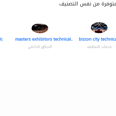
متوفرة من نفس التصنيف
lc
masters exhibitors technical..
bizcon city technica
خدمات التنظيف
الديكور الداخلي