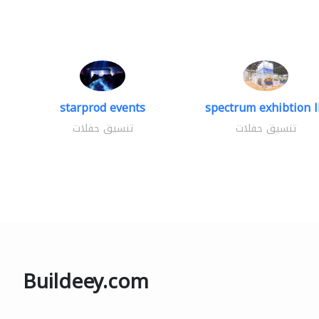
starprod events
spectrum exhibtion l
تنسيق حفلات
تنسيق حفلات
Buildeey.com