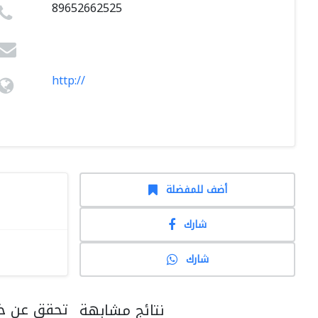
89652662525
http://
أضف للمفضلة
شارك
شارك
تحقق عن خد
نتائج مشابهة