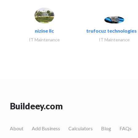
nizine llc
trufocuz technologies l
IT Maintenance
IT Maintenance
Buildeey.com
About
Add Business
Calculators
Blog
FAQs