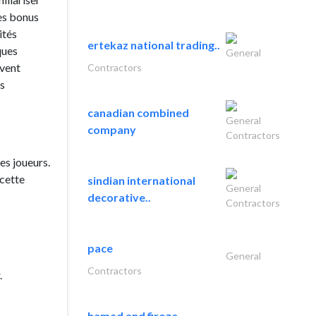
les bonus
ités
ertekaz national trading..
ques
General
uvent
Contractors
es
canadian combined
General
company
Contractors
es joueurs.
 cette
sindian international
General
decorative..
Contractors
pace
General
Contractors
.
hamad and firoze..