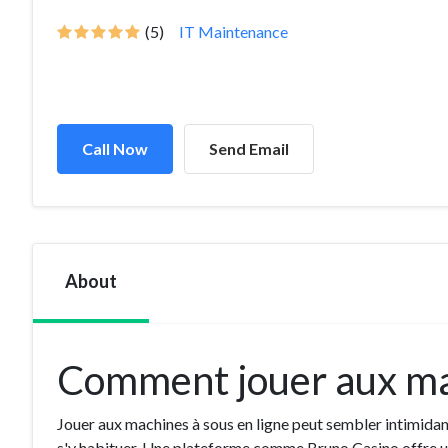
(5)
IT Maintenance
Call Now
Send Email
About
Comment jouer aux mac
Jouer aux machines à sous en ligne peut sembler intimidant
s'y habituer. Une plateforme comme Bruno Casino offre une 