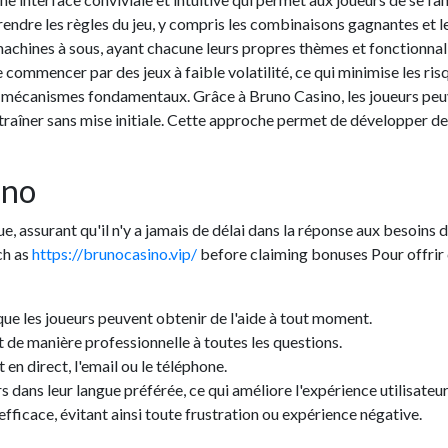
prendre les règles du jeu, y compris les combinaisons gagnantes et 
achines à sous, ayant chacune leurs propres thèmes et fonctionnal
commencer par des jeux à faible volatilité, ce qui minimise les ris
les mécanismes fondamentaux. Grâce à Bruno Casino, les joueurs pe
traîner sans mise initiale. Cette approche permet de développer d
ino
e, assurant qu'il n'y a jamais de délai dans la réponse aux besoins d
ch as
https://brunocasino.vip/
before claiming bonuses Pour offrir
:
e que les joueurs peuvent obtenir de l'aide à tout moment.
de manière professionnelle à toutes les questions.
en direct, l'email ou le téléphone.
s dans leur langue préférée, ce qui améliore l'expérience utilisateur
ficace, évitant ainsi toute frustration ou expérience négative.