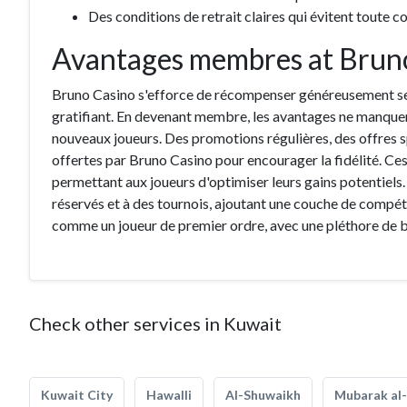
Des conditions de retrait claires qui évitent toute 
Avantages membres at Brun
Bruno Casino s'efforce de récompenser généreusement ses
gratifiant. En devenant membre, les avantages ne manquent
nouveaux joueurs. Des promotions régulières, des offres s
offertes par Bruno Casino pour encourager la fidélité. Ce
permettant aux joueurs d'optimiser leurs gains potentie
réservés et à des tournois, ajoutant une couche de compétit
comme un joueur de premier ordre, avec une pléthore de b
Check other services in Kuwait
Kuwait City
Hawalli
Al-Shuwaikh
Mubarak al-