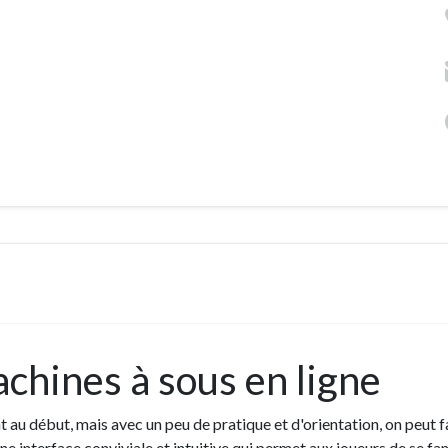
hines à sous en ligne
 au début, mais avec un peu de pratique et d'orientation, on peut 
interface conviviale et intuitive qui permet aux joueurs de se fam