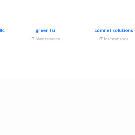
lc
green tsi
comnet solutions
IT Maintenance
IT Maintenance