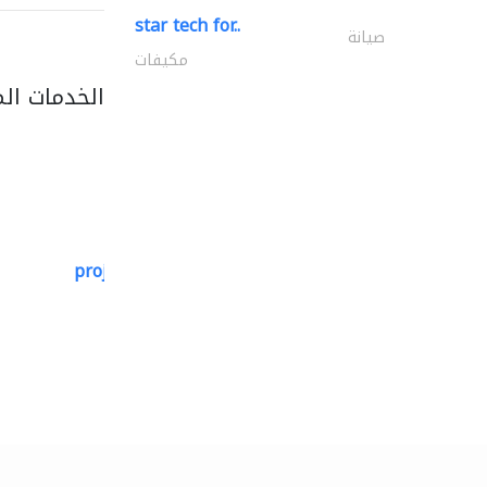
star tech for..
صيانة
مكيفات
الخدمات ال
projeco contracting interior..
التصميم المعماري