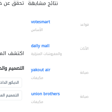
تحقق عن خ
نتائج مشابهة
votesmart
قواعد
الأساس
dally mall
الأثاث
اكتشف المز
والمفروشات المنزلية
التصميم والد
yakout air
صيانة
مكيفات
الديكور الداخ
union brothers
التصميم الم
صيانة
مكيفات