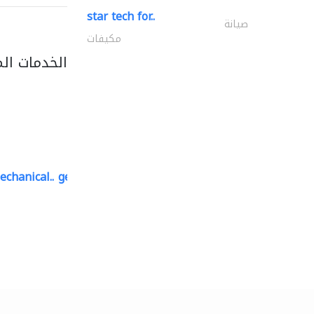
star tech for..
صيانة
مكيفات
الخدمات ال
echanical..
geco mechanical and..
صيانة مكيفات