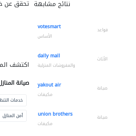
تحقق عن خ
نتائج مشابهة
votesmart
قواعد
الأساس
dally mall
الأثاث
اكتشف المزي
والمفروشات المنزلية
صيانة المناز
yakout air
صيانة
مكيفات
خدمات التنظ
union brothers
أمن المنازل
صيانة
مكيفات