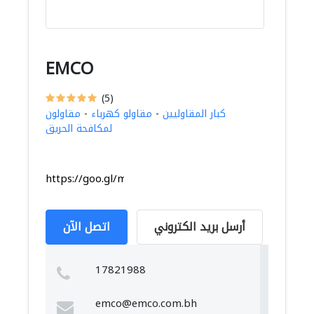
EMCO
(5)
كبار المقاوليين
-
مقاولو كهرباء
-
مقاولون
لمكافحة الحريق
https://goo.gl/maps/AByjXkh2WDXaPt9bA
أرسل بريد الكتروني
اتصل الآن
17821988
emco@emco.com.bh