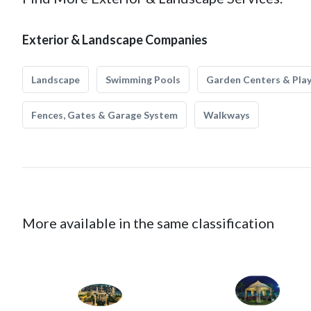
Exterior & Landscape Companies
Landscape
Swimming Pools
Garden Centers & Pla
Fences, Gates & Garage System
Walkways
More available in the same classification