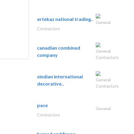
ertekaz national trading..
General
Contractors
canadian combined
General
company
Contractors
sindian international
General
decorative..
Contractors
pace
General
Contractors
hamad and firoze..