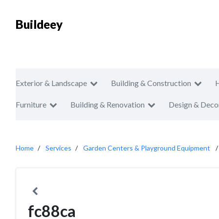
Buildeey
Exterior & Landscape
Building & Construction
Furniture
Building & Renovation
Design & Deco
Home
Services
Garden Centers & Playground Equipment
fc88ca