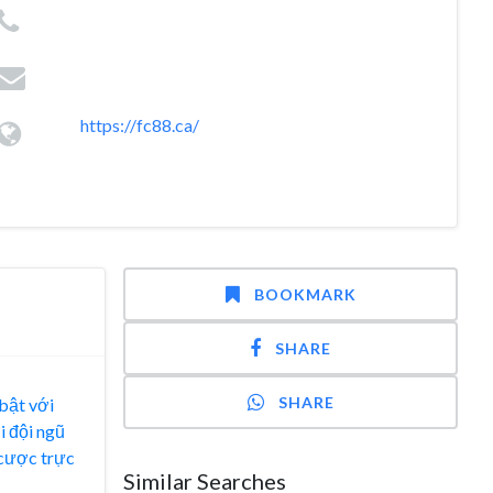
https://fc88.ca/
BOOKMARK
SHARE
SHARE
 bật với
i đội ngũ
 cược trực
Similar Searches