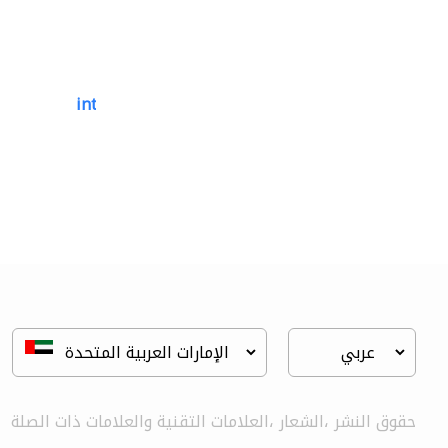
international pools est.
أحواض السباحة
حقوق النشر ،الشعار ،العلامات التقنية والعلامات ذات الصلة