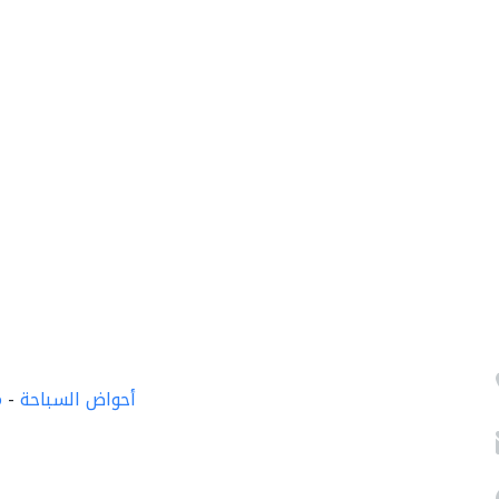
أحواض السباحة
-
م