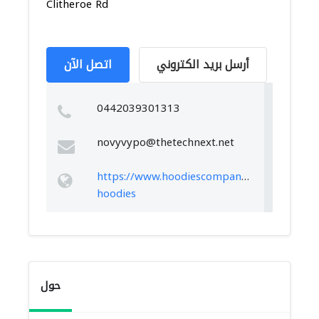
Clitheroe Rd
أرسل بريد الكتروني
اتصل الآن
0442039301313
novyvypo@thetechnext.net
https://www.hoodiescompany.co.uk/ski-
hoodies
حول