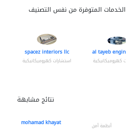
الخدمات المتوفرة من نفس التصنيف
spacez interiors llc
al tayeb engineerin
تشارات كهروميكانيكية
استشارات كهروميكانيكية
نتائج مشابهة
mohamad khayat
أنظمة أمن