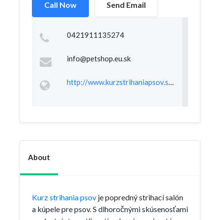
Call Now
Send Email
0421911135274
info@petshop.eu.sk
http://www.kurzstrihaniapsov.sk/
About
Kurz strihania psov
je popredný strihací salón
a kúpele pre psov. S dlhoročnými skúsenosťami