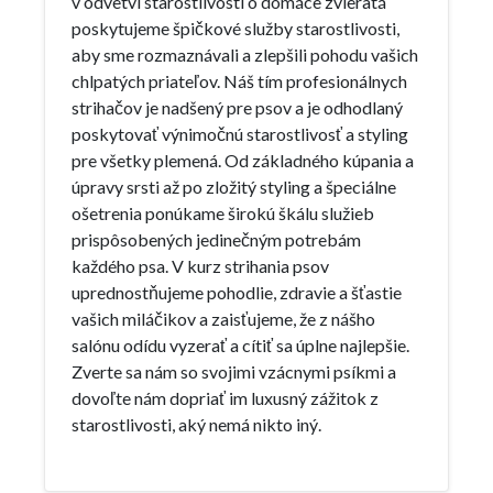
v odvetví starostlivosti o domáce zvieratá
poskytujeme špičkové služby starostlivosti,
aby sme rozmaznávali a zlepšili pohodu vašich
chlpatých priateľov. Náš tím profesionálnych
strihačov je nadšený pre psov a je odhodlaný
poskytovať výnimočnú starostlivosť a styling
pre všetky plemená. Od základného kúpania a
úpravy srsti až po zložitý styling a špeciálne
ošetrenia ponúkame širokú škálu služieb
prispôsobených jedinečným potrebám
každého psa. V kurz strihania psov
uprednostňujeme pohodlie, zdravie a šťastie
vašich miláčikov a zaisťujeme, že z nášho
salónu odídu vyzerať a cítiť sa úplne najlepšie.
Zverte sa nám so svojimi vzácnymi psíkmi a
dovoľte nám dopriať im luxusný zážitok z
starostlivosti, aký nemá nikto iný.