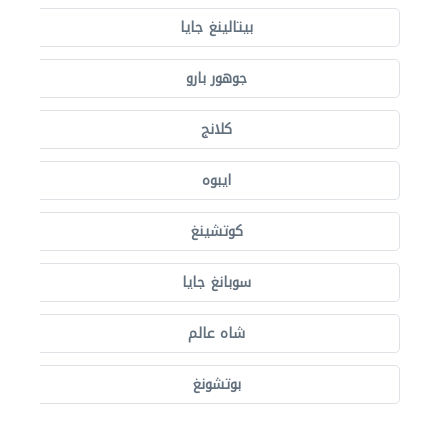
بيتالينغ جايا
جوهور بارو
كلانج
ايبوه
كوتشينغ
سوبانغ جايا
شاه عالم
بوتشونغ