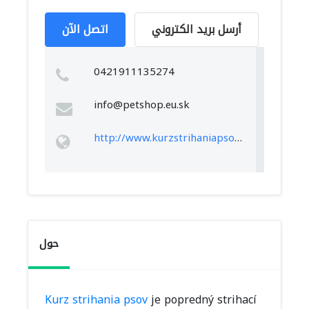
أرسل بريد الكتروني
اتصل الآن
0421911135274
info@petshop.eu.sk
http://www.kurzstrihaniapsov.sk/
حول
Kurz strihania psov
je popredný strihací