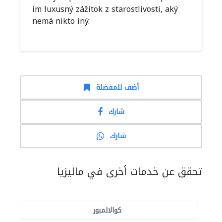
im luxusný zážitok z starostlivosti, aký
nemá nikto iný.
أضف للمفضلة
شارك
شارك
تحقق عن خدمات أخرى في ماليزيا
كوالالمبور