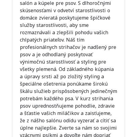
salón a kúpele pre psov. S dlhoročnými
skúsenosťami v odvetví starostlivosti o
domáce zvieratá poskytujeme špičkové
služby starostlivosti, aby sme
rozmaznávali a zlepšili pohodu vašich
chlpatých priateľov. Náš tím
profesionálnych strihačov je nadšený pre
psov a je odhodlaný poskytovať
výnimočnú starostlivosť a styling pre
všetky plemená. Od základného kúpania
a úpravy srsti až po zložitý styling a
špeciálne ošetrenia ponúkame širokú
škálu služieb prispôsobených jedinečným
potrebám každého psa. V kurz strihania
psov uprednostňujeme pohodlie, zdravie
a šťastie vašich miláčikov a zaisťujeme,
že z nášho salónu odídu vyzerať a cítiť sa
úplne najlepšie. Zverte sa nám so svojimi
vzácnymi psíkmi a dovoľte nám dopriať