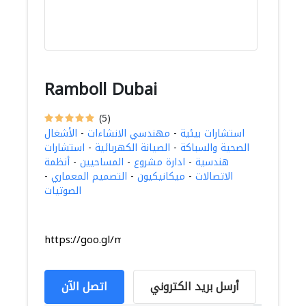
Ramboll Dubai
(5)
استشارات بيئية
-
مهندسي الانشاءات
-
الأشغال
الصحية والسباكة
-
الصيانة الكهربائية
-
استشارات
هندسية
-
ادارة مشروع
-
المساحيين
-
أنظمة
الاتصالات
-
ميكانيكيون
-
التصميم المعماري
-
الصوتيات
https://goo.gl/maps/YxKoPfSRTSGxUGfB7
أرسل بريد الكتروني
اتصل الآن