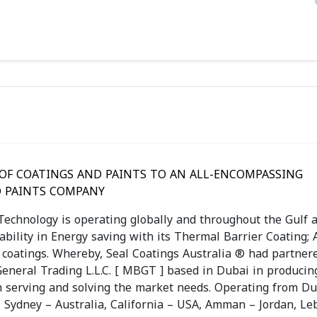
 OF COATINGS AND PAINTS TO AN ALL-ENCOMPASSING
D PAINTS COMPANY
Technology is operating globally and throughout the Gulf 
nability in Energy saving with its Thermal Barrier Coating; 
 coatings. Whereby, Seal Coatings Australia ® had partner
neral Trading L.L.C. [ MBGT ] based in Dubai in producing
in serving and solving the market needs. Operating from Du
, Sydney – Australia, California – USA, Amman – Jordan, Le