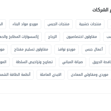
م الشركات
منتجات خشبية
منتجات الجبس
موردو مواد البناء
ال
سب
مقاولون اختصاصيون
الزجاج
إكسسوارات المطابخ والحم
أعمال جبس
موردو نوافذ
مقاولون تسليم مفتاح
مور
افحة الحريق
صيانة المباني
تصاريح وتراخيص السلطة
الموب
موردي ومقاولي المعادن
الايدي العاملة
أنظمة الطاقة الشمسي