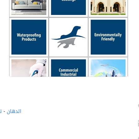
الدهان
-
ت