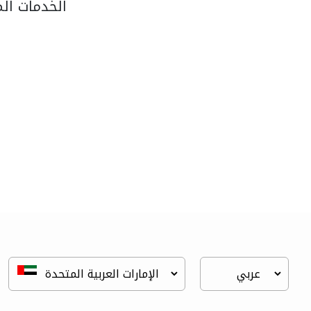
الخدمات ال
al khaja paint..
الدهان