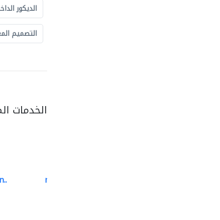
الديكور الداخ
التصميم الم
الخدمات ال
..
neo space interiors
الديكور الداخلي