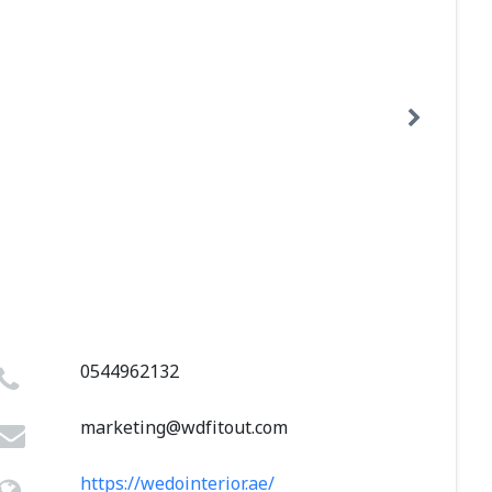
0544962132
marketing@wdfitout.com
https://wedointerior.ae/