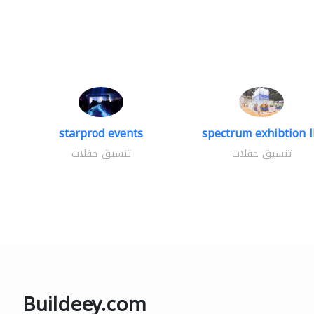
starprod events
spectrum exhibtion l
تنسيق حفلات
تنسيق حفلات
Buildeey.com