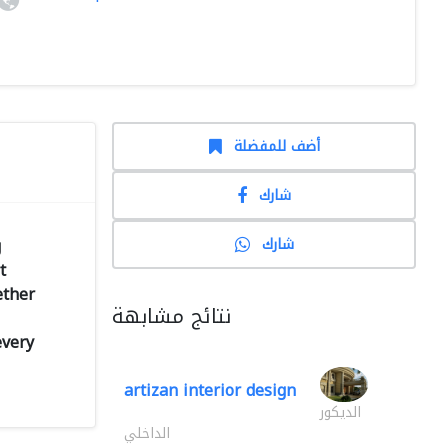
أضف للمفضلة
شارك
شارك
g
t
ether
نتائج مشابهة
every
artizan interior design
الديكور
الداخلي