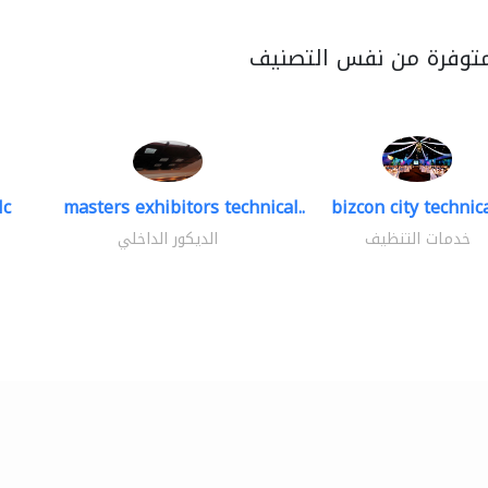
متوفرة من نفس التصنيف
lc
masters exhibitors technical..
bizcon city technica
خدمات التنظيف
الديكور الداخلي