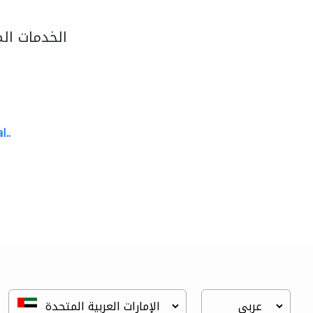
الخدمات ال
l..
great wall events
تنسيق حفلات