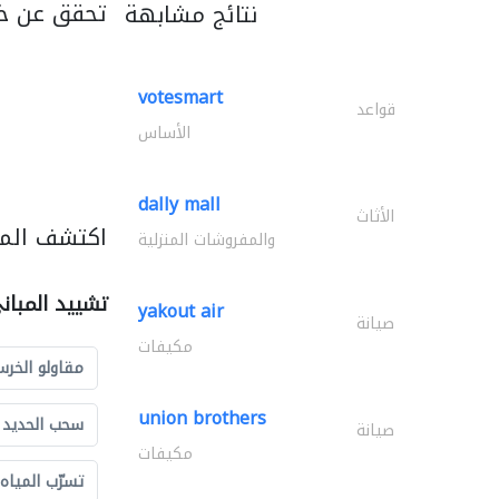
تحقق عن خ
نتائج مشابهة
votesmart
قواعد
الأساس
dally mall
الأثاث
اكتشف المز
والمفروشات المنزلية
تشييد المبان
yakout air
صيانة
مكيفات
مقاولو الخرس
union brothers
سحب الحديد و
صيانة
مكيفات
تسرّب المياه