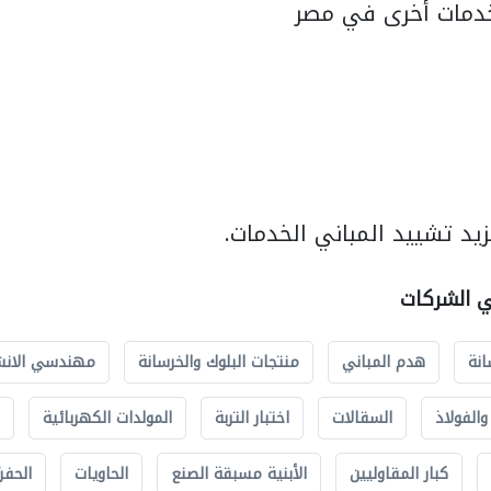
دمات أخرى في مصر
يد تشييد المباني الخدمات.
ي الشركات
انة
هدم المباني
منتجات البلوك والخرسانة
مهندسي الانش
الفولاذ
السقالات
اختبار التربة
المولدات الكهربائية
كبار المقاوليين
الأبنية مسبقة الصنع
الحاويات
الحفري