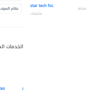
star tech for..
صيانة
نظام الصرف
مكيفات
الخدمات ال
tes
accurate bldh cont..
كبار المقاوليين