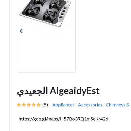
الجعيدي AlgeaidyEst
(5)
Appliances
-
Accessories
-
Chimneys & 
https://goo.gl/maps/H57Bo3RQ1mSeKr426