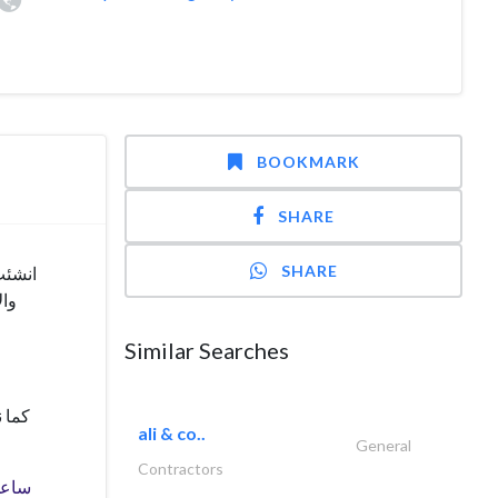
BOOKMARK
SHARE
SHARE
وال
Similar Searches
كما 
ali & co..
General
Contractors
ساعدن