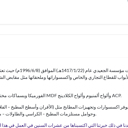
انشئت مؤسسة الجعيدي
أبواب للقطاع التجاري والخاص واكسسواراتها وملحقاتها مثل مقابض الشبا
وأيضا نوفر تشكيلة واسعة من ألواح HPL الفورميكا وبسماكات مختلفة والبلاستيك وألواح MDF وألواح ألمنيوم وألواح الكلادينج ACP.
نوفر اكسسوارات وتجهيزات المطابخ مثل (الأفران وأسطح المطبخ – الفلا
وحوامل مستلزمات المطبخ – الكراسي والطاولات – مقابض الخزائن – المفصلات – السحابات – العدد اليدوية – وغيره.
ا في ذلك خبرتنا التي اكتسبناها من عشرات السنين في العمل في هذا الم