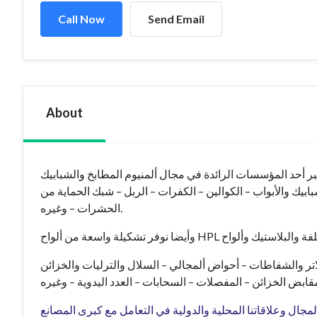
Call Now
Send Email
About
 عام (1417/1/22هـ) الموافق (1996/6/8م) حيث تعتبر أحد المؤسسات الرائدة في مجال ألمنيوم المطابخ والشبابيك
بيك والأبواب – الكوالين – الكفرات – الربل – شبك الحماية من
الحشرات – وغيره.
تر والشفاطات – أحواض ألمجالي – السلال والترليات والخزائن
جال وعلاقاتنا المحلية والدولية في التعامل مع كبرى المصانع