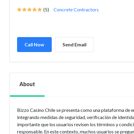
(5)
Concrete Contractors
Call Now
Send Email
About
Bizzo Casino Chile se presenta como una plataforma de ent
integrando medidas de seguridad, verificación de identid
importante que los usuarios revisen los términos y condici
responsable. En este contexto, muchos usuarios se pregun