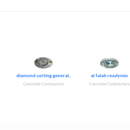
diamond cutting general..
al falah readymix
Concrete Contractors
Concrete Contractors