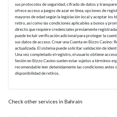
sus protocolos de seguridad, cifrado de datos y transpare
ofrece acceso a juegos de azar en línea, opciones de regis
mayores de edad según la legislación local y aceptar los t
retiro, así como las condiciones aplicables a bonos y pr
directo que requiere credenciales previamente registradas
puede incluir verificación adicional para proteger la cuen
sus datos de acceso. Crear una Cuenta en Bizzo Casino: 
actualizada. El sistema puede solicitar validación de ide
Una vez completado el registro, el usuario obtiene acceso 
Sesión en Bizzo Casino suelen estar sujetos a términos esp
recomendable leer detenidamente las condiciones antes de
disponibilidad de retiros.
Check other services in Bahrain