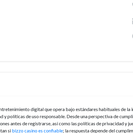
retenimiento digital que opera bajo estándares habituales de la i
ad y políticas de uso responsable. Desde una perspectiva de cumpl
ones antes de registrarse, así como las políticas de privacidad y j
tan si
bizzo casino es confiable
; la respuesta depende del cumpli