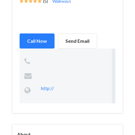
(5)
Walkways
Call Now
Send Email
http://
About