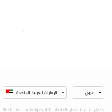
semac consultants
الصيانة المعلوماتية
حقوق النشر ،الشعار ،العلامات التقنية والعلامات ذات الصلة