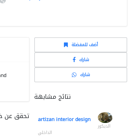
أضف للمفضلة
شارك
شارك
and
نتائج مشابهة
تحقق عن خد
artizan interior design
الديكور
الداخلي