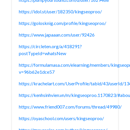
https://idol.st/user/182350/kingseoproo/
https://golosknig.com/profile/kingseoproo/
https://www.japaaan.com/user/92426
https://circleten.org/a/418291?
postTypeId=whatsNew
https://formulamasa.com/elearning/members/kingseop
v=96b62e1dce57
https://krachelart.com/UserProfile/tabid/43/userId/1
https://kenhsinhvien.vn/m/kingseoproo.1170823/#abou
https://www.friend007.com/forums/thread/49980/
https://oyaschool.com/users/kingseoproo/
https://gravesales.com/author/kingseoproo/