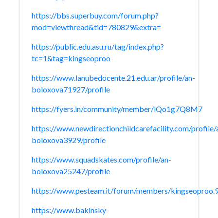
https://bbs.superbuy.com/forum.php?
mod=viewthread&tid=780829&extra=
https://public.edu.asu.ru/tag/index.php?
tc=1&tag=kingseoproo
https://www.lanubedocente.21.edu.ar/profile/an-
boloxova71927/profile
https://fyers.in/community/member/lQo1g7Q8M7
https://www.newdirectionchildcarefacility.com/profile/
boloxova3929/profile
https://www.squadskates.com/profile/an-
boloxova25247/profile
https://www.pesteam.it/forum/members/kingseoproo
https://www.bakinsky-