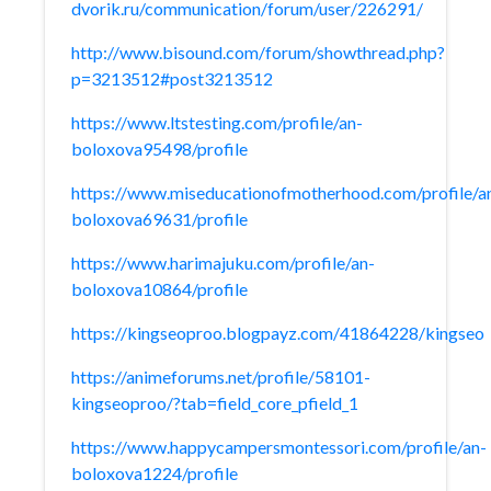
dvorik.ru/communication/forum/user/226291/
http://www.bisound.com/forum/showthread.php?
p=3213512#post3213512
https://www.ltstesting.com/profile/an-
boloxova95498/profile
https://www.miseducationofmotherhood.com/profile/a
boloxova69631/profile
https://www.harimajuku.com/profile/an-
boloxova10864/profile
https://kingseoproo.blogpayz.com/41864228/kingseo
https://animeforums.net/profile/58101-
kingseoproo/?tab=field_core_pfield_1
https://www.happycampersmontessori.com/profile/an-
boloxova1224/profile