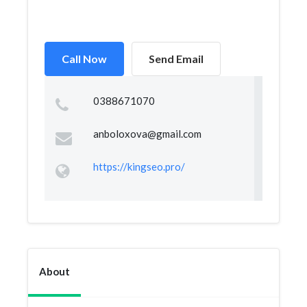
Call Now
Send Email
0388671070
anboloxova@gmail.com
https://kingseo.pro/
About