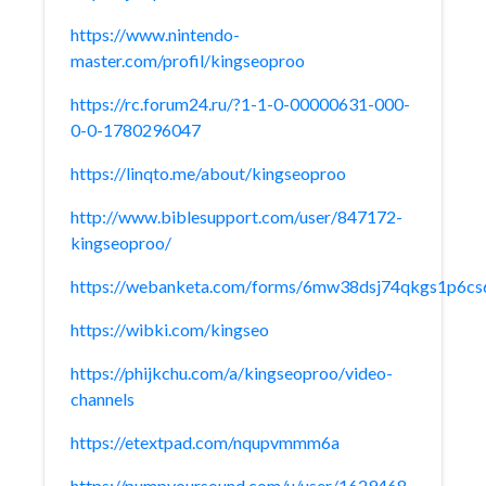
https://www.nintendo-
master.com/profil/kingseoproo
https://rc.forum24.ru/?1-1-0-00000631-000-
0-0-1780296047
https://linqto.me/about/kingseoproo
http://www.biblesupport.com/user/847172-
kingseoproo/
https://webanketa.com/forms/6mw38dsj74qkgs1p6cs
https://wibki.com/kingseo
https://phijkchu.com/a/kingseoproo/video-
channels
https://etextpad.com/nqupvmmm6a
https://pumpyoursound.com/u/user/1629468