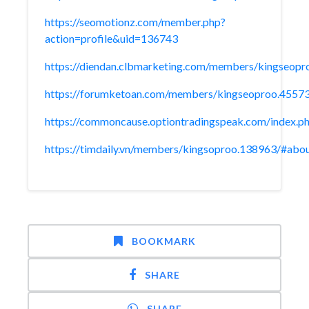
https://seomotionz.com/member.php?
action=profile&uid=136743
https://diendan.clbmarketing.com/members/kingseop
https://forumketoan.com/members/kingseoproo.4557
https://commoncause.optiontradingspeak.com/index.p
https://timdaily.vn/members/kingsoproo.138963/#abo
BOOKMARK
SHARE
SHARE