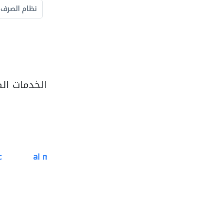
نظام الصرف
الخدمات ال
c
al mutathawer insulation..
تسرّب المياه