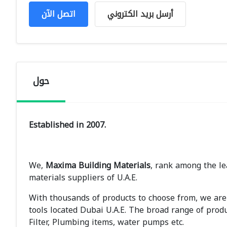
أرسل بريد الكتروني
اتصل الآن
حول
Established in 2007.
We,
Maxima Building Materials
, rank among the le
materials suppliers of U.A.E.
With thousands of products to choose from, we are 
tools located Dubai U.A.E. The broad range of produ
Filter, Plumbing items, water pumps etc.