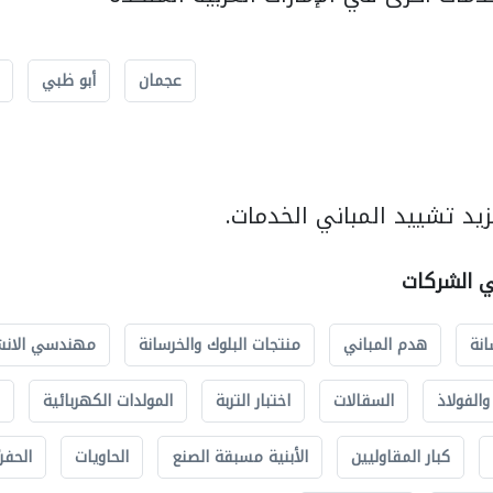
عجمان
أبو ظبي
يد تشييد المباني الخدمات.
ي الشركات
انة
هدم المباني
منتجات البلوك والخرسانة
مهندسي الانش
الفولاذ
السقالات
اختبار التربة
المولدات الكهربائية
كبار المقاوليين
الأبنية مسبقة الصنع
الحاويات
الحفري