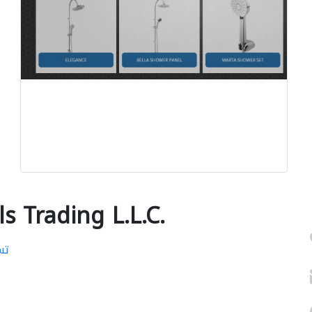
s Trading L.L.C.
تس