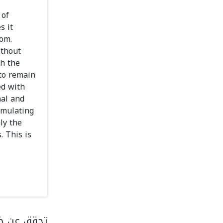
 of
s it
dom.
ithout
sh the
 to remain
ed with
nal and
imulating
ly the
. This is
تحقق عن خد