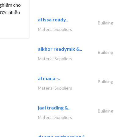
nghiệm cho
được nhiều
al issa ready..
Building
Material Suppliers
alkhor readymix &..
Building
Material Suppliers
al mana -..
Building
Material Suppliers
jaal trading &..
Building
Material Suppliers
deema engineering &..