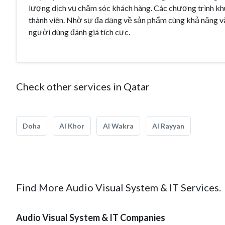
lượng dịch vụ chăm sóc khách hàng. Các chương trình kh
thành viên. Nhờ sự đa dạng về sản phẩm cùng khả năng vận
người dùng đánh giá tích cực.
Check other services in Qatar
Doha
Al Khor
Al Wakra
Al Rayyan
Find More Audio Visual System & IT Services.
Audio Visual System & IT Companies