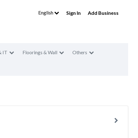
English
Sign In
Add Business
& IT
Floorings & Wall
Others