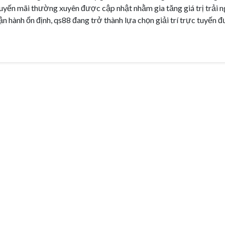
uyến mãi thường xuyên được cập nhật nhằm gia tăng giá trị trải 
 hành ổn định, qs88 đang trở thành lựa chọn giải trí trực tuyến 