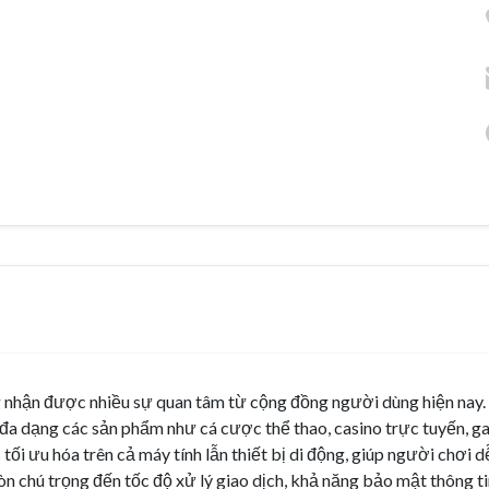
ng nhận được nhiều sự quan tâm từ cộng đồng người dùng hiện nay.
đa dạng các sản phẩm như cá cược thể thao, casino trực tuyến, g
tối ưu hóa trên cả máy tính lẫn thiết bị di động, giúp người chơi 
còn chú trọng đến tốc độ xử lý giao dịch, khả năng bảo mật thông ti