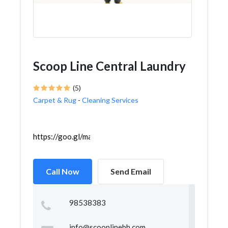
Scoop Line Central Laundry
(5)
Carpet & Rug
-
Cleaning Services
https://goo.gl/maps/z6bAQyPBGFdZ31J7A
Call Now
Send Email
98538383
info@scooplinebh.com