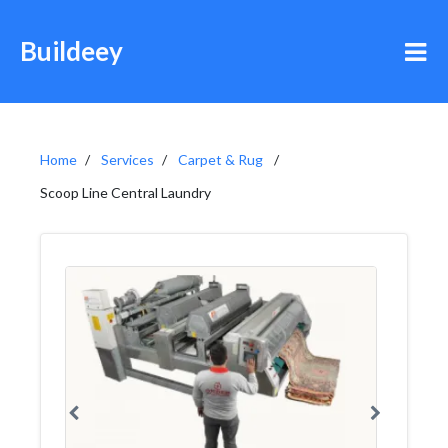
Buildeey
Home
Services
Carpet & Rug
Scoop Line Central Laundry