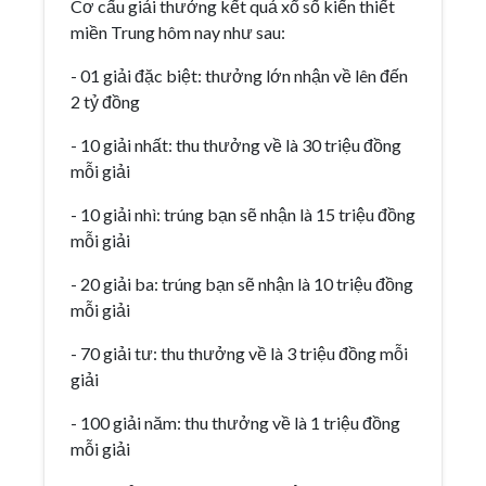
Cơ cấu giải thưởng kết quả xổ số kiến thiết
miền Trung hôm nay như sau:
- 01 giải đặc biệt: thưởng lớn nhận về lên đến
2 tỷ đồng
- 10 giải nhất: thu thưởng về là 30 triệu đồng
mỗi giải
- 10 giải nhì: trúng bạn sẽ nhận là 15 triệu đồng
mỗi giải
- 20 giải ba: trúng bạn sẽ nhận là 10 triệu đồng
mỗi giải
- 70 giải tư: thu thưởng về là 3 triệu đồng mỗi
giải
- 100 giải năm: thu thưởng về là 1 triệu đồng
mỗi giải