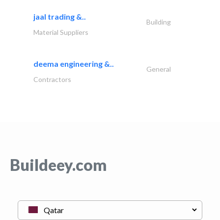
jaal trading &..
Building
Material Suppliers
deema engineering &..
General
Contractors
Buildeey.com