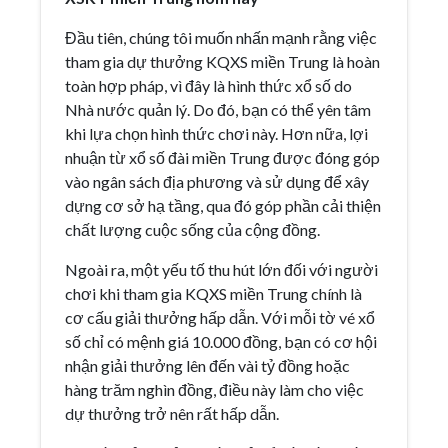
Đầu tiên, chúng tôi muốn nhấn mạnh rằng việc
tham gia dự thưởng KQXS miền Trung là hoàn
toàn hợp pháp, vì đây là hình thức xổ số do
Nhà nước quản lý. Do đó, bạn có thể yên tâm
khi lựa chọn hình thức chơi này. Hơn nữa, lợi
nhuận từ xổ số đài miền Trung được đóng góp
vào ngân sách địa phương và sử dụng để xây
dựng cơ sở hạ tầng, qua đó góp phần cải thiện
chất lượng cuộc sống của cộng đồng.
Ngoài ra, một yếu tố thu hút lớn đối với người
chơi khi tham gia KQXS miền Trung chính là
cơ cấu giải thưởng hấp dẫn. Với mỗi tờ vé xổ
số chỉ có mệnh giá 10.000 đồng, bạn có cơ hội
nhận giải thưởng lên đến vài tỷ đồng hoặc
hàng trăm nghìn đồng, điều này làm cho việc
dự thưởng trở nên rất hấp dẫn.