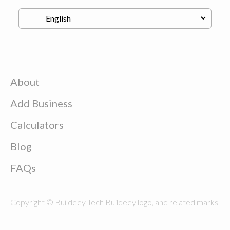
About
Add Business
Calculators
Blog
FAQs
Copyright © Buildeey Tech Buildeey logo, and related marks