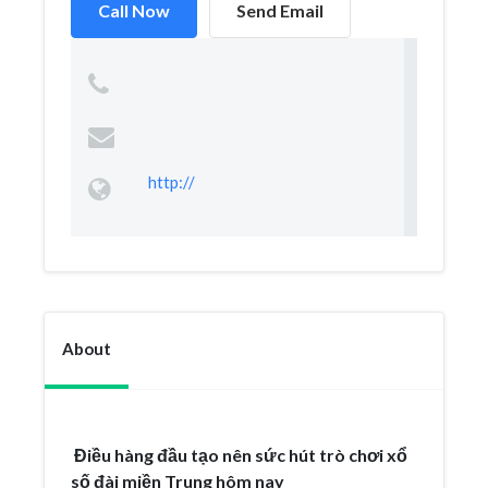
Call Now
Send Email
http://
About
Điều hàng đầu tạo nên sức hút trò chơi xổ
số đài miền Trung hôm nay