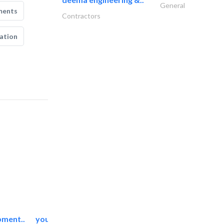
General
ments
Contractors
ation
pment..
younus power services