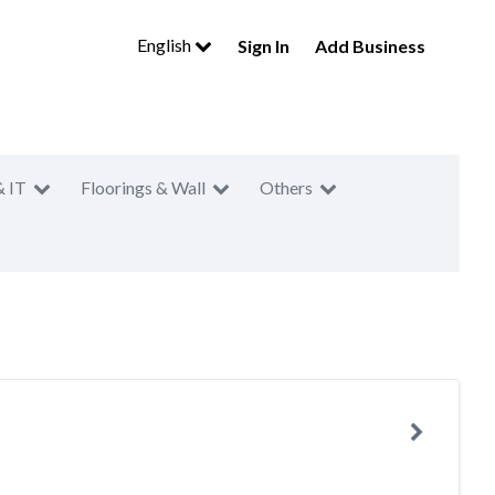
English
Sign In
Add Business
& IT
Floorings & Wall
Others