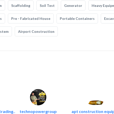
n
Scaffolding
Soil Test
Generator
Heavy Equip
s
Pre - Fabricated House
Portable Containers
Excav
ystem
Airport Construction
trading..
technopowergroup
apt construction equi