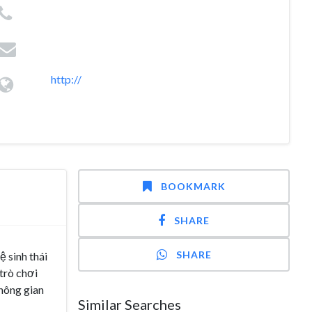
http://
BOOKMARK
SHARE
SHARE
ệ sinh thái
 trò chơi
hông gian
Similar Searches