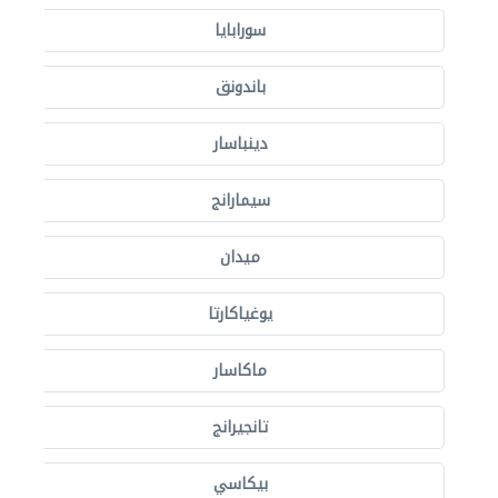
سورابايا
باندونق
دينباسار
سيمارانج
ميدان
يوغياكارتا
ماكاسار
تانجيرانج
بيكاسي