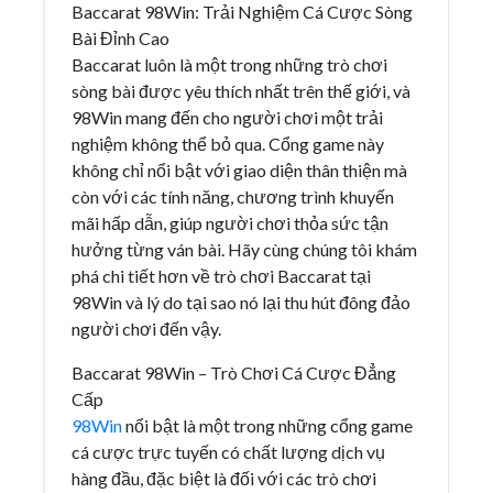
Baccarat 98Win: Trải Nghiệm Cá Cược Sòng
Bài Đỉnh Cao
Baccarat luôn là một trong những trò chơi
sòng bài được yêu thích nhất trên thế giới, và
98Win mang đến cho người chơi một trải
nghiệm không thể bỏ qua. Cổng game này
không chỉ nổi bật với giao diện thân thiện mà
còn với các tính năng, chương trình khuyến
mãi hấp dẫn, giúp người chơi thỏa sức tận
hưởng từng ván bài. Hãy cùng chúng tôi khám
phá chi tiết hơn về trò chơi Baccarat tại
98Win và lý do tại sao nó lại thu hút đông đảo
người chơi đến vậy.
Baccarat 98Win – Trò Chơi Cá Cược Đẳng
Cấp
98Win
nổi bật là một trong những cổng game
cá cược trực tuyến có chất lượng dịch vụ
hàng đầu, đặc biệt là đối với các trò chơi