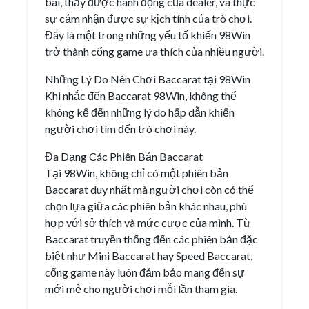
bài, thấy được hành động của dealer, và thực
sự cảm nhận được sự kịch tính của trò chơi.
Đây là một trong những yếu tố khiến 98Win
trở thành cổng game ưa thích của nhiều người.
Những Lý Do Nên Chơi Baccarat tại 98Win
Khi nhắc đến Baccarat 98Win, không thể
không kể đến những lý do hấp dẫn khiến
người chơi tìm đến trò chơi này.
Đa Dạng Các Phiên Bản Baccarat
Tại 98Win, không chỉ có một phiên bản
Baccarat duy nhất mà người chơi còn có thể
chọn lựa giữa các phiên bản khác nhau, phù
hợp với sở thích và mức cược của mình. Từ
Baccarat truyền thống đến các phiên bản đặc
biệt như Mini Baccarat hay Speed Baccarat,
cổng game này luôn đảm bảo mang đến sự
mới mẻ cho người chơi mỗi lần tham gia.