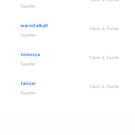
Supplier
wared alkall
Fabric & Textile
Supplier
vinessya
Fabric & Textile
Supplier
taisser
Fabric & Textile
Supplier