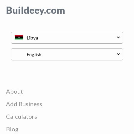
Buildeey.com
About
Add Business
Calculators
Blog