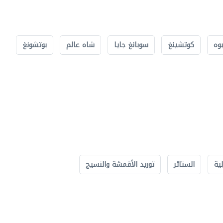
بوه
كوتشينغ
سوبانغ جايا
شاه عالم
بوتشونغ
لية
الستائر
توريد الأقمشة والنسيج