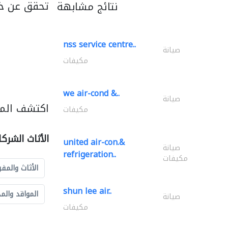
تحقق عن خد
نتائج مشابهة
nss service centre..
صيانة
مكيفات
we air-cond &..
صيانة
اكتشف المزي
مكيفات
الأثاث الشرك
united air-con.&
صيانة
refrigeration..
مكيفات
الأثاث والمفر
shun lee air..
المواقد والم
صيانة
مكيفات