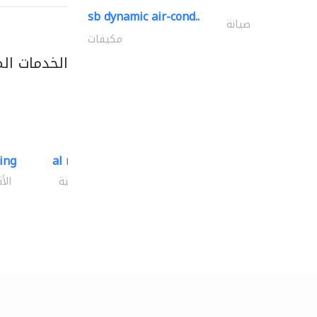
sb dynamic air-cond..
صيانة
مكيفات
الخدمات ال
ding
al mashrabia furniture..
الأثاث والمفروشات المنزلية
الأ