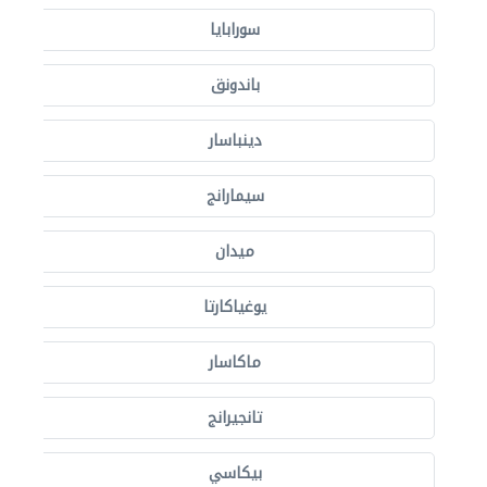
سورابايا
باندونق
دينباسار
سيمارانج
ميدان
يوغياكارتا
ماكاسار
تانجيرانج
بيكاسي