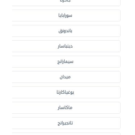
جاكرتا
سورابايا
باندونق
دينباسار
سيمارانج
ميدان
يوغياكارتا
ماكاسار
تانجيرانج