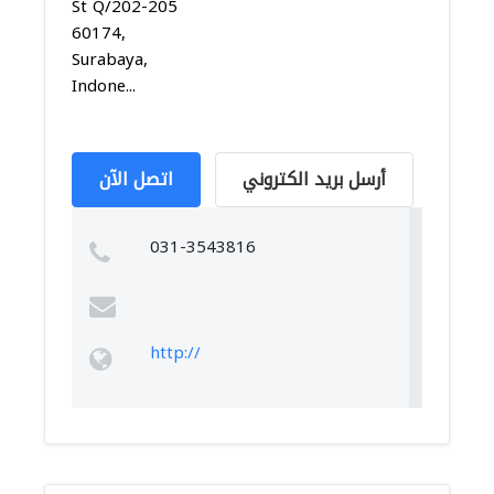
St Q/202-205
60174,
Surabaya,
Indone...
أرسل بريد الكتروني
اتصل الآن
031-3543816
http://