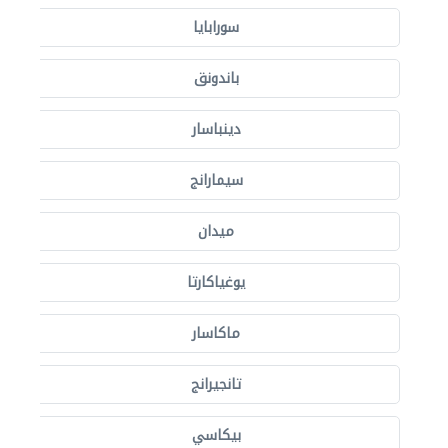
سورابايا
باندونق
دينباسار
سيمارانج
ميدان
يوغياكارتا
ماكاسار
تانجيرانج
بيكاسي