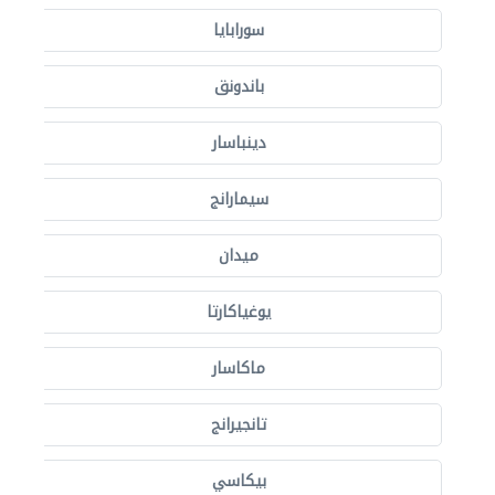
سورابايا
باندونق
دينباسار
سيمارانج
ميدان
يوغياكارتا
ماكاسار
تانجيرانج
بيكاسي