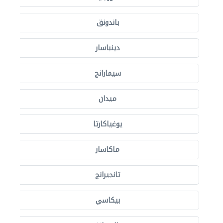
باندونق
دينباسار
سيمارانج
ميدان
يوغياكارتا
ماكاسار
تانجيرانج
بيكاسي