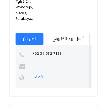
Tgh I 24,
Wonorejo,
60263,
Surabaya,...
أرسل بريد الكتروني
اتصل الآن
+62 31 532 7133
http://