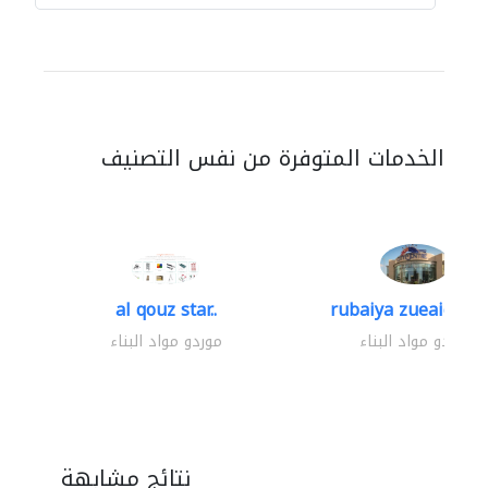
الخدمات المتوفرة من نفس التصنيف
al qouz star..
rubaiya zueaid bldg
موردو مواد البناء
موردو مواد البناء
نتائج مشابهة