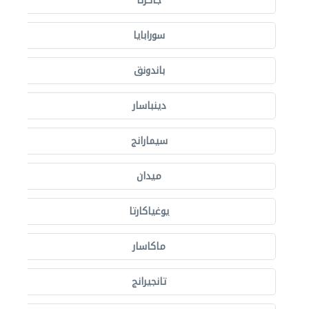
جاكرتا
سورابايا
باندونق
دينباسار
سيمارانج
ميدان
يوغياكارتا
ماكاسار
تانجيرانج