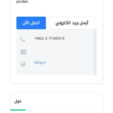
Jordan
أرسل بريد الكتروني
اتصل الآن
+962-2-7100519
http://
حول